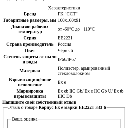
Характеристики
Бренд
ГК "ССТ"
Габаритные размеры, мм
160х160х91
Диапазон рабочих
от -60°С до +110°С
температур
Серия
ЕЕ2221
Страна производитель
Россия
Цвет
Чёрный
Степень защиты от пыли
IP66/IP67
и воды
Полиэстер, армированный
Материал
стекловолокном
Взрывозащищённое
Ex е
исполнение
Маркировка
Ex eb IIC Gb/ Ex e IIC Gb U/ Ex tb
взрывозащиты
IIIC Db
Напишите свой собственный отзыв
Отзыв о товаре:
Корпус Ех е марки ЕЕ2221-333-6
Ваша оценка